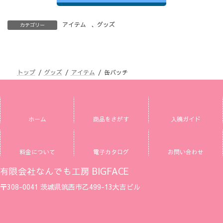
アイテム
、
グッズ
カテゴリー
トップ
グッズ
アイテム
缶バッチ
ホーム
商品をさがす
入稿ガイド
料金について
電子カタログ
お問い合わせ
有限会社なんでも工房 BIGFACE
〒308-0041 茨城県筑西市乙499-13大吉ビル
ア
ア
ア
イ
イ
イ
コ
コ
コ
ン
ン
ン