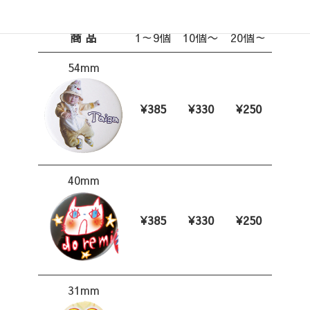
スクロールできます
商 品
1～9個
10個〜
20個～
54mm
¥385
¥330
¥250
40mm
¥385
¥330
¥250
31mm