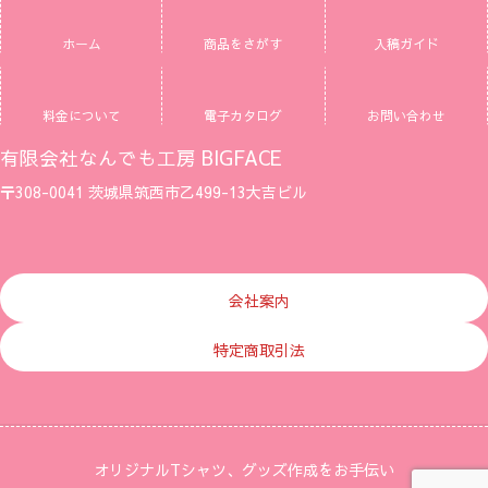
ホーム
商品をさがす
入稿ガイド
料金について
電子カタログ
お問い合わせ
有限会社なんでも工房 BIGFACE
〒308-0041 茨城県筑西市乙499-13大吉ビル
ア
ア
ア
イ
イ
イ
コ
コ
コ
ン
ン
ン
リ
リ
リ
ン
ン
ン
会社案内
ク
ク
ク
特定商取引法
オリジナルTシャツ、グッズ作成をお手伝い